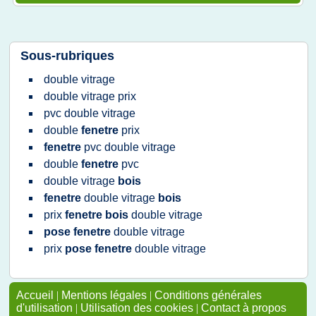
Sous-rubriques
double vitrage
double vitrage prix
pvc double vitrage
double
fenetre
prix
fenetre
pvc double vitrage
double
fenetre
pvc
double vitrage
bois
fenetre
double vitrage
bois
prix
fenetre bois
double vitrage
pose fenetre
double vitrage
prix
pose fenetre
double vitrage
Accueil
|
Mentions légales
|
Conditions générales
d'utilisation
|
Utilisation des cookies
|
Contact à propos