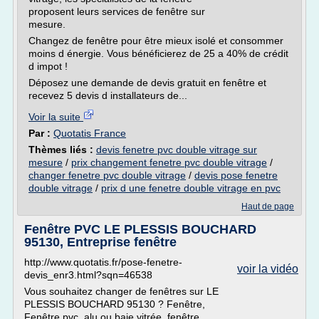
proposent leurs services de fenêtre sur
mesure.
Changez de fenêtre pour être mieux isolé et consommer
moins d énergie. Vous bénéficierez de 25 a 40% de crédit
d impot !
Déposez une demande de devis gratuit en fenêtre et
recevez 5 devis d installateurs de...
Voir la suite
Par :
Quotatis France
Thèmes liés :
devis fenetre pvc double vitrage sur
mesure
/
prix changement fenetre pvc double vitrage
/
changer fenetre pvc double vitrage
/
devis pose fenetre
double vitrage
/
prix d une fenetre double vitrage en pvc
Haut de page
Fenêtre PVC LE PLESSIS BOUCHARD
95130, Entreprise fenêtre
http://www.quotatis.fr/pose-fenetre-
voir la vidéo
devis_enr3.html?sqn=46538
Vous souhaitez changer de fenêtres sur LE
PLESSIS BOUCHARD 95130 ? Fenêtre,
Fenêtre pvc, alu ou baie vitrée, fenêtre