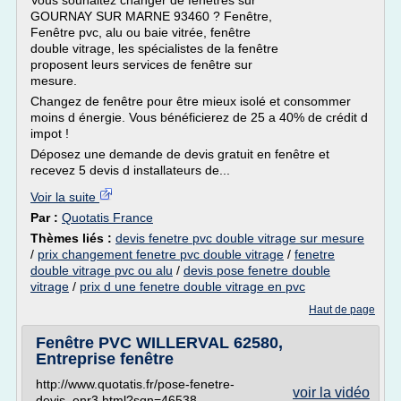
Vous souhaitez changer de fenêtres sur
GOURNAY SUR MARNE 93460 ? Fenêtre,
Fenêtre pvc, alu ou baie vitrée, fenêtre
double vitrage, les spécialistes de la fenêtre
proposent leurs services de fenêtre sur
mesure.
Changez de fenêtre pour être mieux isolé et consommer
moins d énergie. Vous bénéficierez de 25 a 40% de crédit d
impot !
Déposez une demande de devis gratuit en fenêtre et
recevez 5 devis d installateurs de...
Voir la suite
Par :
Quotatis France
Thèmes liés :
devis fenetre pvc double vitrage sur mesure
/
prix changement fenetre pvc double vitrage
/
fenetre
double vitrage pvc ou alu
/
devis pose fenetre double
vitrage
/
prix d une fenetre double vitrage en pvc
Haut de page
Fenêtre PVC WILLERVAL 62580,
Entreprise fenêtre
http://www.quotatis.fr/pose-fenetre-
voir la vidéo
devis_enr3.html?sqn=46538