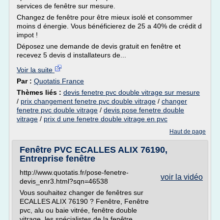
services de fenêtre sur mesure.
Changez de fenêtre pour être mieux isolé et consommer
moins d énergie. Vous bénéficierez de 25 a 40% de crédit d
impot !
Déposez une demande de devis gratuit en fenêtre et
recevez 5 devis d installateurs de...
Voir la suite
Par :
Quotatis France
Thèmes liés :
devis fenetre pvc double vitrage sur mesure
/
prix changement fenetre pvc double vitrage
/
changer
fenetre pvc double vitrage
/
devis pose fenetre double
vitrage
/
prix d une fenetre double vitrage en pvc
Haut de page
Fenêtre PVC ECALLES ALIX 76190,
Entreprise fenêtre
http://www.quotatis.fr/pose-fenetre-
voir la vidéo
devis_enr3.html?sqn=46538
Vous souhaitez changer de fenêtres sur
ECALLES ALIX 76190 ? Fenêtre, Fenêtre
pvc, alu ou baie vitrée, fenêtre double
vitrage, les spécialistes de la fenêtre