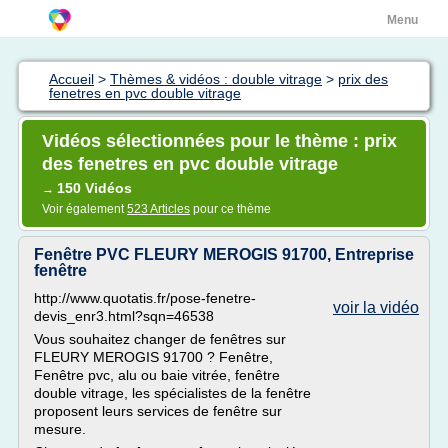
Menu
Accueil
>
Thèmes & vidéos : double vitrage
>
prix des
fenetres en pvc double vitrage
Vidéos sélectionnées pour le thème : prix
des fenetres en pvc double vitrage
150 Vidéos
→
Voir également
523 Articles
pour ce thème
Fenêtre PVC FLEURY MEROGIS 91700, Entreprise
fenêtre
http://www.quotatis.fr/pose-fenetre-
voir la vidéo
devis_enr3.html?sqn=46538
Vous souhaitez changer de fenêtres sur
FLEURY MEROGIS 91700 ? Fenêtre,
Fenêtre pvc, alu ou baie vitrée, fenêtre
double vitrage, les spécialistes de la fenêtre
proposent leurs services de fenêtre sur
mesure.