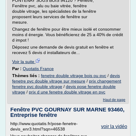
FONTENAY SOUS BOIS 94120 ? Fenêtre,
Fenêtre pvc, alu ou baie vitrée, fenêtre
double vitrage, les spécialistes de la fenêtre
proposent leurs services de fenêtre sur
mesure.
Changez de fenêtre pour être mieux isolé et consommer
moins d énergie. Vous bénéficierez de 25 a 40% de crédit
d impot !
Déposez une demande de devis gratuit en fenêtre et
recevez 5 devis d installateurs de...
Voir la suite
Par :
Quotatis France
Thèmes liés :
fenetre double vitrage bois ou pvc
/
devis
fenetre pvc double vitrage sur mesure
/
prix changement
fenetre pvc double vitrage
/
devis pose fenetre double
vitrage
/
prix d une fenetre double vitrage en pvc
Haut de page
Fenêtre PVC GOURNAY SUR MARNE 93460,
Entreprise fenêtre
http://www.quotatis.fr/pose-fenetre-
voir la vidéo
devis_enr3.html?sqn=46538