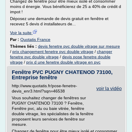
Changez de fenêtre pour être mieux isolé et consommer
moins d énergie. Vous bénéficierez de 25 a 40% de crédit d
impot !
Déposez une demande de devis gratuit en fenêtre et
recevez 5 devis d installateurs de...
Voir la suite
Par :
Quotatis France
Thèmes liés :
devis fenetre pvc double vitrage sur mesure
/
prix changement fenetre pvc double vitrage
/
changer
fenetre pvc double vitrage
/
devis pose fenetre double
vitrage
/
prix d une fenetre double vitrage en pvc
Fenêtre PVC PUGNY CHATENOD 73100,
Entreprise fenêtre
http://www.quotatis.fr/pose-fenetre-
voir la vidéo
devis_enr3.html?sqn=46538
Vous souhaitez changer de fenêtres sur
PUGNY CHATENOD 73100 ? Fenêtre,
Fenêtre pvc, alu ou baie vitrée, fenêtre
double vitrage, les spécialistes de la fenêtre
proposent leurs services de fenêtre sur
mesure.
Changez de fenêtre pour être mieux isolé et consommer