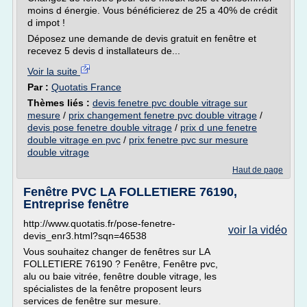
moins d énergie. Vous bénéficierez de 25 a 40% de crédit
d impot !
Déposez une demande de devis gratuit en fenêtre et
recevez 5 devis d installateurs de...
Voir la suite
Par :
Quotatis France
Thèmes liés :
devis fenetre pvc double vitrage sur
mesure
/
prix changement fenetre pvc double vitrage
/
devis pose fenetre double vitrage
/
prix d une fenetre
double vitrage en pvc
/
prix fenetre pvc sur mesure
double vitrage
Haut de page
Fenêtre PVC LA FOLLETIERE 76190,
Entreprise fenêtre
http://www.quotatis.fr/pose-fenetre-
voir la vidéo
devis_enr3.html?sqn=46538
Vous souhaitez changer de fenêtres sur LA
FOLLETIERE 76190 ? Fenêtre, Fenêtre pvc,
alu ou baie vitrée, fenêtre double vitrage, les
spécialistes de la fenêtre proposent leurs
services de fenêtre sur mesure.