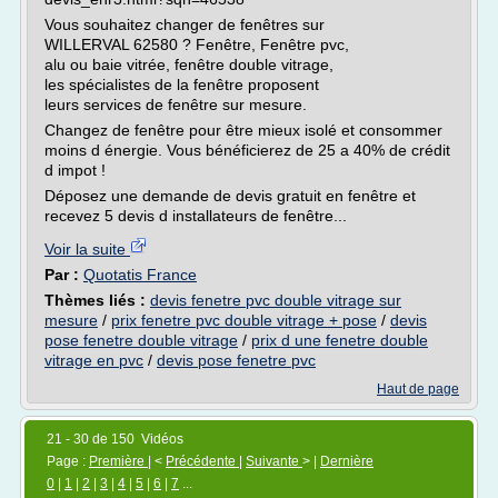
Vous souhaitez changer de fenêtres sur
WILLERVAL 62580 ? Fenêtre, Fenêtre pvc,
alu ou baie vitrée, fenêtre double vitrage,
les spécialistes de la fenêtre proposent
leurs services de fenêtre sur mesure.
Changez de fenêtre pour être mieux isolé et consommer
moins d énergie. Vous bénéficierez de 25 a 40% de crédit
d impot !
Déposez une demande de devis gratuit en fenêtre et
recevez 5 devis d installateurs de fenêtre...
Voir la suite
Par :
Quotatis France
Thèmes liés :
devis fenetre pvc double vitrage sur
mesure
/
prix fenetre pvc double vitrage + pose
/
devis
pose fenetre double vitrage
/
prix d une fenetre double
vitrage en pvc
/
devis pose fenetre pvc
Haut de page
21 - 30 de 150 Vidéos
Page :
Première
| <
Précédente
|
Suivante
> |
Dernière
0
|
1
|
2
|
3
|
4
|
5
|
6
|
7
...