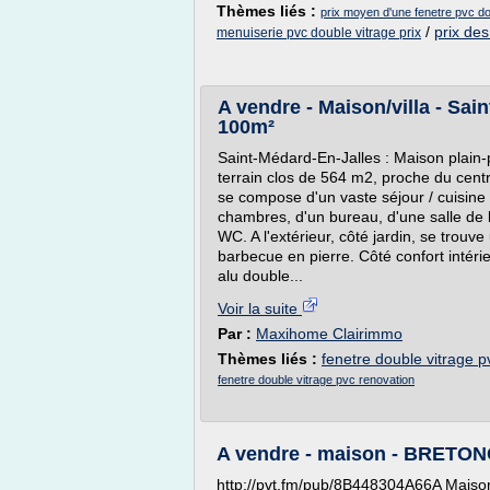
Thèmes liés :
prix moyen d'une fenetre pvc do
/
prix des
menuiserie pvc double vitrage prix
A vendre - Maison/villa - Sain
100m²
Saint-Médard-En-Jalles : Maison plain-
terrain clos de 564 m2, proche du centre
se compose d'un vaste séjour / cuisine 
chambres, d'un bureau, d'une salle de 
WC. A l'extérieur, côté jardin, se trouv
barbecue en pierre. Côté confort intéri
alu double...
Voir la suite
Par :
Maxihome Clairimmo
Thèmes liés :
fenetre double vitrage p
fenetre double vitrage pvc renovation
A vendre - maison - BRETONC
http://pvt.fm/pub/8B448304A66A Maison