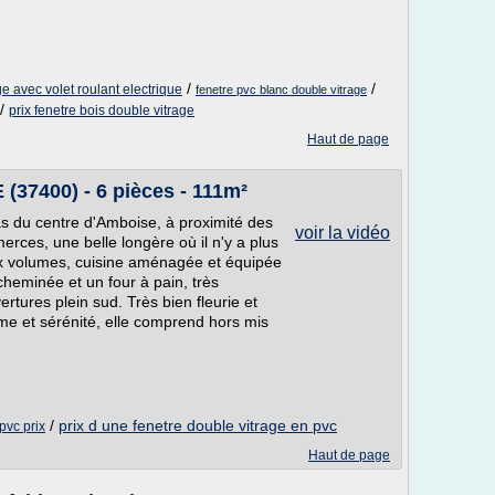
/
/
ge avec volet roulant electrique
fenetre pvc blanc double vitrage
/
prix fenetre bois double vitrage
Haut de page
(37400) - 6 pièces - 111m²
s du centre d'Amboise, à proximité des
voir la vidéo
rces, une belle longère où il n'y a plus
x volumes, cuisine aménagée et équipée
cheminée et un four à pain, très
tures plein sud. Très bien fleurie et
me et sérénité, elle comprend hors mis
/
prix d une fenetre double vitrage en pvc
pvc prix
Haut de page