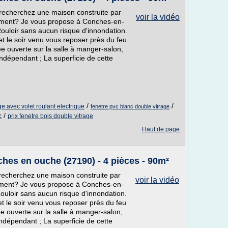
recherchez une maison construite par
voir la vidéo
rément? Je vous propose à Conches-en-
ouloir sans aucun risque d'innondation.
t le soir venu vous reposer près du feu
 ouverte sur la salle à manger-salon,
ndépendant ; La superficie de cette
/
/
ge avec volet roulant electrique
fenetre pvc blanc double vitrage
c
/
prix fenetre bois double vitrage
Haut de page
ches en ouche (27190) - 4 pièces - 90m²
recherchez une maison construite par
voir la vidéo
rément? Je vous propose à Conches-en-
ouloir sans aucun risque d'innondation.
t le soir venu vous reposer près du feu
 ouverte sur la salle à manger-salon,
ndépendant ; La superficie de cette