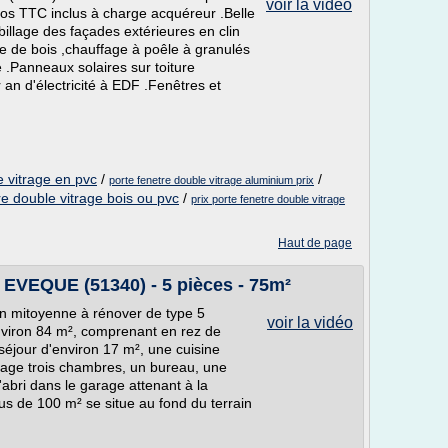
voir la vidéo
os TTC inclus à charge acquéreur .Belle
billage des façades extérieures en clin
ne de bois ,chauffage à poêle à granulés
.Panneaux solaires sur toiture
an d'électricité à EDF .Fenêtres et
e vitrage en pvc
/
/
porte fenetre double vitrage aluminium prix
re double vitrage bois ou pvc
/
prix porte fenetre double vitrage
Haut de page
 EVEQUE (51340) - 5 pièces - 75m²
n mitoyenne à rénover de type 5
voir la vidéo
nviron 84 m², comprenant en rez de
éjour d'environ 17 m², une cuisine
tage trois chambres, un bureau, une
'abri dans le garage attenant à la
 de 100 m² se situe au fond du terrain