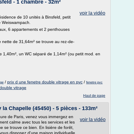
sfeld - 1 chambre - 32m²
voir la vidéo
sidence de 10 unités à Binsfeld, petit
de Weiswampach.
aux, 6 appartements et 2 penthouses
e nette de 31,64m² se trouve au rez-de-
de 1,40m², un WC séparé de 1,14m² (ou petit mod. en
/
prix d une fenetre double vitrage en pvc
/
age
fenetre pvc
double vitrage
Haut de page
y la Chapelle (45450) - 5 pièces - 133m²
heure de Paris, venez vous immergez en
voir la vidéo
ment calme avec tous les services et les
e trouve ce bien. En lisière de forêt,
 vous disposez d'une maison individuelle