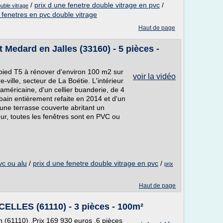
/
prix d une fenetre double vitrage en pvc
/
uble vitrage
 fenetres en pvc double vitrage
Haut de page
t Medard en Jalles (33160) - 5 pièces -
pied T5 à rénover d'environ 100 m2 sur
voir la vidéo
-ville, secteur de La Boétie. L'intérieur
américaine, d'un cellier buanderie, de 4
bain entièrement refaite en 2014 et d'un
e une terrasse couverte abritant un
eur, toutes les fenêtres sont en PVC ou
vc ou alu
/
prix d une fenetre double vitrage en pvc
/
prix
Haut de page
ELLES (61110) - 3 pièces - 100m²
 (61110) .Prix 169 930 euros .6 pièces