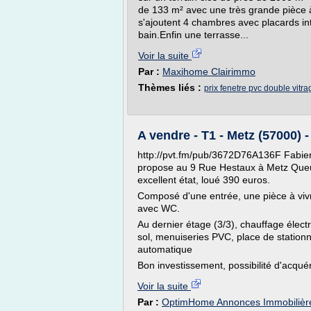
de 133 m² avec une très grande pièce 
s'ajoutent 4 chambres avec placards in
bain.Enfin une terrasse...
Voir la suite
Par :
Maxihome Clairimmo
Thèmes liés :
prix fenetre pvc double vitra
A vendre - T1 - Metz (57000) -
http://pvt.fm/pub/3672D76A136F Fabie
propose au 9 Rue Hestaux à Metz Que
excellent état, loué 390 euros.
Composé d'une entrée, une pièce à vivr
avec WC.
Au dernier étage (3/3), chauffage élect
sol, menuiseries PVC, place de station
automatique
Bon investissement, possibilité d'acqué
Voir la suite
Par :
OptimHome Annonces Immobilièr