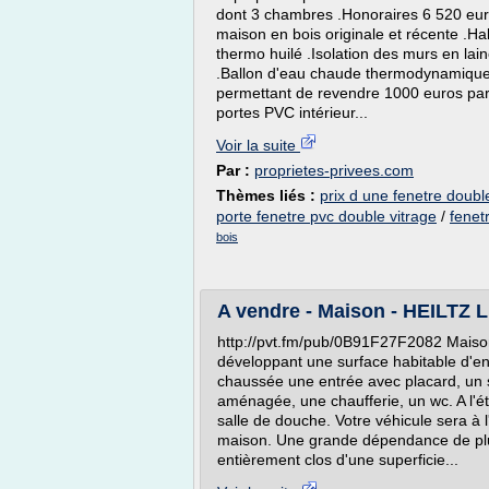
dont 3 chambres .Honoraires 6 520 eur
maison en bois originale et récente .Ha
thermo huilé .Isolation des murs en lai
.Ballon d'eau chaude thermodynamique 
permettant de revendre 1000 euros par 
portes PVC intérieur...
Voir la suite
Par :
proprietes-privees.com
Thèmes liés :
prix d une fenetre doubl
porte fenetre pvc double vitrage
/
fenet
bois
A vendre - Maison - HEILTZ L
http://pvt.fm/pub/0B91F27F2082 Maiso
développant une surface habitable d'e
chaussée une entrée avec placard, un s
aménagée, une chaufferie, un wc. A l'é
salle de douche. Votre véhicule sera à l
maison. Une grande dépendance de plus
entièrement clos d'une superficie...