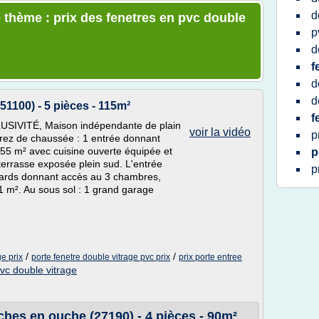
d
 thème : prix des fenetres en pvc double
p
d
f
d
d
(51100) - 5 pièces - 115m²
f
USIVITÉ, Maison indépendante de plain
voir la vidéo
p
 rez de chaussée : 1 entrée donnant
55 m² avec cuisine ouverte équipée et
p
terrasse exposée plein sud. L'entrée
p
cards donnant accès au 3 chambres,
1 m². Au sous sol : 1 grand garage
/
/
e prix
porte fenetre double vitrage pvc prix
prix porte entree
pvc double vitrage
ches en ouche (27190) - 4 pièces - 90m²