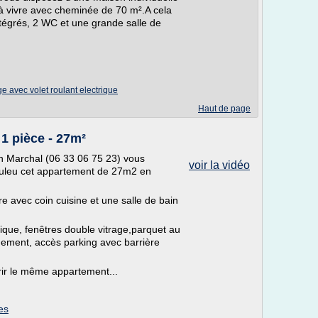
à vivre avec cheminée de 70 m².A cela
tégrés, 2 WC et une grande salle de
ge avec volet roulant electrique
Haut de page
 1 pièce - 27m²
n Marchal (06 33 06 75 23) vous
voir la vidéo
uleu cet appartement de 27m2 en
e avec coin cuisine et une salle de bain
rique, fenêtres double vitrage,parquet au
nement, accès parking avec barrière
rir le même appartement...
es