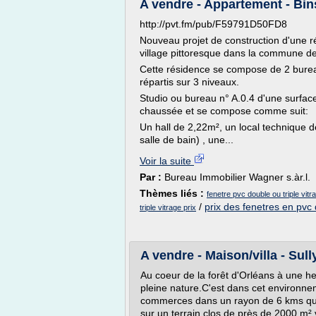
A vendre - Appartement - Bin
http://pvt.fm/pub/F59791D50FD8
Nouveau projet de construction d'une ré
village pittoresque dans la commune 
Cette résidence se compose de 2 bure
répartis sur 3 niveaux.
Studio ou bureau n° A.0.4 d'une surfac
chaussée et se compose comme suit:
Un hall de 2,22m², un local technique 
salle de bain) , une...
Voir la suite
Par :
Bureau Immobilier Wagner s.àr.l.
Thèmes liés :
fenetre pvc double ou triple vitr
/
prix des fenetres en pvc 
triple vitrage prix
A vendre - Maison/villa - Sull
Au coeur de la forêt d'Orléans à une 
pleine nature.C'est dans cet environne
commerces dans un rayon de 6 kms que s
sur un terrain clos de près de 2000 m²