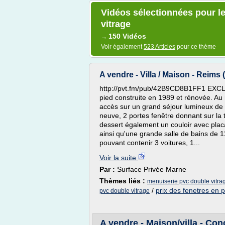
Vidéos sélectionnées pour le
vitrage
150 Vidéos
→
Voir également
523 Articles
pour ce thème
A vendre - Villa / Maison - Reims 
http://pvt.fm/pub/42B9CD8B1FF1 EXCL
pied construite en 1989 et rénovée. Au
accès sur un grand séjour lumineux de 
neuve, 2 portes fenêtre donnant sur la 
dessert également un couloir avec pla
ainsi qu'une grande salle de bains de 1
pouvant contenir 3 voitures, 1...
Voir la suite
Par :
Surface Privée Marne
Thèmes liés :
menuiserie pvc double vitrag
/
prix des fenetres en 
pvc double vitrage
A vendre - Maison/villa - Con