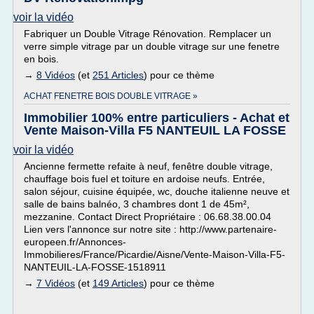
voir la vidéo
Fabriquer un Double Vitrage Rénovation. Remplacer un
verre simple vitrage par un double vitrage sur une fenetre
en bois.
→
8 Vidéos
(et
251 Articles
) pour ce thème
ACHAT FENETRE BOIS DOUBLE VITRAGE »
Immobilier 100% entre particuliers - Achat et
Vente Maison-Villa F5 NANTEUIL LA FOSSE
voir la vidéo
Ancienne fermette refaite à neuf, fenêtre double vitrage,
chauffage bois fuel et toiture en ardoise neufs. Entrée,
salon séjour, cuisine équipée, wc, douche italienne neuve et
salle de bains balnéo, 3 chambres dont 1 de 45m²,
mezzanine. Contact Direct Propriétaire : 06.68.38.00.04
Lien vers l'annonce sur notre site : http://www.partenaire-
europeen.fr/Annonces-
Immobilieres/France/Picardie/Aisne/Vente-Maison-Villa-F5-
NANTEUIL-LA-FOSSE-1518911
→
7 Vidéos
(et
149 Articles
) pour ce thème