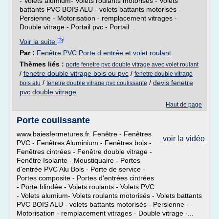
- Volets alumium- Volets roulants motorisés - Volets
battants PVC BOIS ALU - volets battants motorisés -
Persienne - Motorisation - remplacement vitrages -
Double vitrage - Portail pvc - Portail...
Voir la suite
Par :
Fenêtre PVC Porte d entrée et volet roulant
Thèmes liés :
porte fenetre pvc double vitrage avec volet roulant
/
fenetre double vitrage bois ou pvc
/
fenetre double vitrage
/
/
devis fenetre
bois alu
fenetre double vitrage pvc coulissante
pvc double vitrage
Haut de page
Porte coulissante
www.baiesfermetures.fr. Fenêtre - Fenêtres
voir la vidéo
PVC - Fenêtres Aluminium - Fenêtres bois -
Fenêtres cintrées - Fenêtre double vitrage -
Fenêtre Isolante - Moustiquaire - Portes
d'entrée PVC Alu Bois - Porte de service -
Portes composite - Portes d'entrées cintrées
- Porte blindée - Volets roulants - Volets PVC
- Volets alumium- Volets roulants motorisés - Volets battants
PVC BOIS ALU - volets battants motorisés - Persienne -
Motorisation - remplacement vitrages - Double vitrage -...