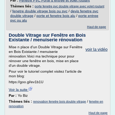
Par :
Fenêtre PVC Porte d entrée et volet roulant
Thèmes liés :
porte fenetre pvc double vitrage avec volet roulant
/
fenetre double vitrage bois ou pvc
/
devis fenetre pvc
double vitrage
/
porte et fenetre bois alu
/
porte entree
pvc ou alu
Haut de page
Double Vitrage sur Fenêtre en Bois
Existante / menuiserie rénovation
Mise n place d'un Double Vitrage sur Fenêtre
voir la vidéo
en Bois Existante / menuiserie
rénovation.Voici ma technique pour pour
rénover une fenêtre en bois, mise en place
d'un double vitrage.
Pour voir le tutoriel complet visitez l'article de
mon blog:
https://goo.gl/ev1b1U
Voir la suite
Par :
Yo Biz
Thèmes liés :
/
renovation fenetre bois double vitrage
fenetre en
renovation
Haut de page