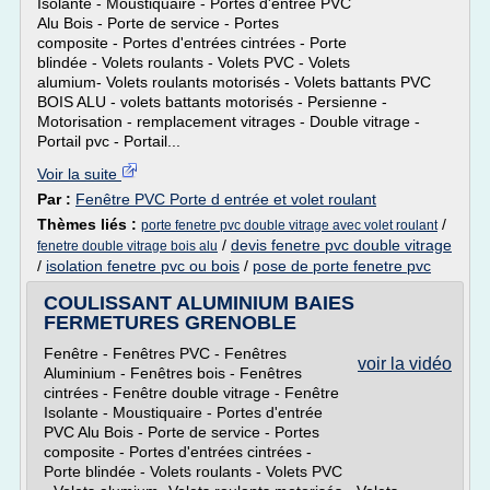
Isolante - Moustiquaire - Portes d'entrée PVC
Alu Bois - Porte de service - Portes
composite - Portes d'entrées cintrées - Porte
blindée - Volets roulants - Volets PVC - Volets
alumium- Volets roulants motorisés - Volets battants PVC
BOIS ALU - volets battants motorisés - Persienne -
Motorisation - remplacement vitrages - Double vitrage -
Portail pvc - Portail...
Voir la suite
Par :
Fenêtre PVC Porte d entrée et volet roulant
Thèmes liés :
/
porte fenetre pvc double vitrage avec volet roulant
/
devis fenetre pvc double vitrage
fenetre double vitrage bois alu
/
isolation fenetre pvc ou bois
/
pose de porte fenetre pvc
COULISSANT ALUMINIUM BAIES
FERMETURES GRENOBLE
Fenêtre - Fenêtres PVC - Fenêtres
voir la vidéo
Aluminium - Fenêtres bois - Fenêtres
cintrées - Fenêtre double vitrage - Fenêtre
Isolante - Moustiquaire - Portes d'entrée
PVC Alu Bois - Porte de service - Portes
composite - Portes d'entrées cintrées -
Porte blindée - Volets roulants - Volets PVC