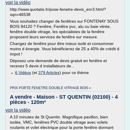
voir la vidéo
http://www.quotatis.fr/pose-fenetre-devis_enr3.html?
sqn=46538
Vous souhaitez changer de fenêtres sur FONTENAY SOUS
BOIS 94120 ? Fenêtre, Fenêtre pvc, alu ou baie vitrée,
fenêtre double vitrage, les spécialistes de la fenêtre
proposent leurs services de fenêtre sur mesure.
Changez de fenêtre pour être mieux isolé et consommer
moins d énergie. Vous bénéficierez de 25 a 40% de crédit d
impot !
Déposez une demande de devis gratuit en fenêtre et
recevez 5 devis d installateurs de...
→
6 Vidéos
(et
379 Articles
) pour ce thème
PRIX PORTE FENETRE DOUBLE VITRAGE BOIS »
A vendre - Maison - ST QUENTIN (02100) - 4
pièces - 120m²
voir la vidéo
A 10 minutes de St Quentin. Magnifique pavillon, bien
isolée, VMC, fenêtres PVC double vitrage avec volets
roulants et volet électrique pour la porte fenêtre donnant