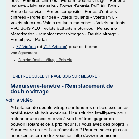
bois - Fenêtres cintrées - Fenêtre double vitrage - Fenêtre
Isolante - Moustiquaire - Portes d'entrée PVC Alu Bois -
Porte de service - Portes composite - Portes d'entrées
cintrées - Porte blindée - Volets roulants - Volets PVC -
Volets alumium- Volets roulants motorisés - Volets battants
PVC BOIS ALU - volets battants motorisés - Persienne -
Motorisation - remplacement vitrages - Double vitrage -
Portail pvc - Portail...
→
77 Vidéos
(et
714 Articles
) pour ce thème
Voir également
:
Fenetre Double Vitrage Bois Alu
FENETRE DOUBLE VITRAGE BOIS SUR MESURE »
Menuiserie-fenetre - Remplacement de
double vitrage
voir la vidéo
Adaptation de double vitrage sur fenêtres en bois existantes
profilé néoclair bois exotique. Une solution intelligente pour
redonner une seconde vie à vos fenêtres, gagner en
pouvoir isolant et ce à prix réduits. ! Vous avez des projets ?
Sur-mesure en neuf ou rénovation ? Pour en savoir plus ou
nous contacter rendez-vous ici : http://www.menuiserie-