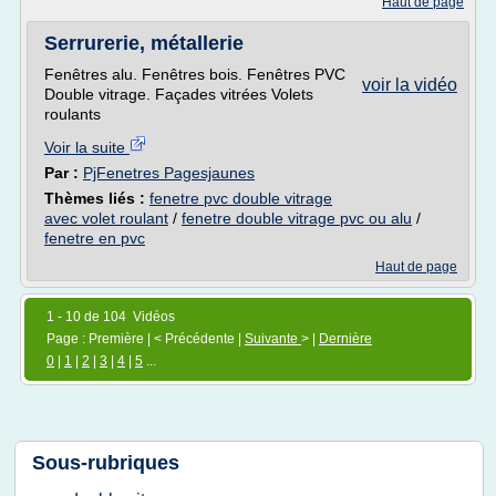
Haut de page
Serrurerie, métallerie
Fenêtres alu. Fenêtres bois. Fenêtres PVC
voir la vidéo
Double vitrage. Façades vitrées Volets
roulants
Voir la suite
Par :
PjFenetres Pagesjaunes
Thèmes liés :
fenetre pvc double vitrage
avec volet roulant
/
fenetre double vitrage pvc ou alu
/
fenetre en pvc
Haut de page
1 - 10 de 104 Vidéos
Page : Première | < Précédente |
Suivante
> |
Dernière
0
|
1
|
2
|
3
|
4
|
5
...
Sous-rubriques