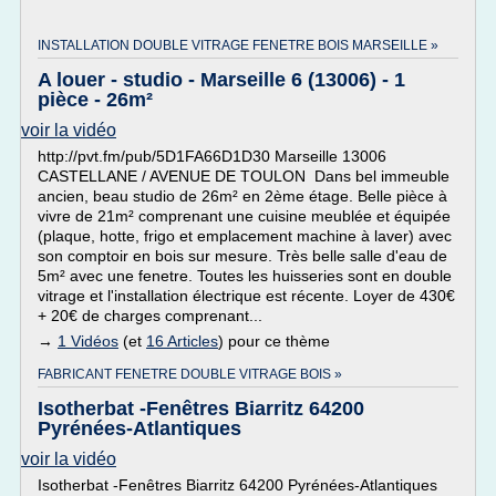
INSTALLATION DOUBLE VITRAGE FENETRE BOIS MARSEILLE »
A louer - studio - Marseille 6 (13006) - 1
pièce - 26m²
voir la vidéo
http://pvt.fm/pub/5D1FA66D1D30 Marseille 13006
CASTELLANE / AVENUE DE TOULON Dans bel immeuble
ancien, beau studio de 26m² en 2ème étage. Belle pièce à
vivre de 21m² comprenant une cuisine meublée et équipée
(plaque, hotte, frigo et emplacement machine à laver) avec
son comptoir en bois sur mesure. Très belle salle d'eau de
5m² avec une fenetre. Toutes les huisseries sont en double
vitrage et l'installation électrique est récente. Loyer de 430€
+ 20€ de charges comprenant...
→
1 Vidéos
(et
16 Articles
) pour ce thème
FABRICANT FENETRE DOUBLE VITRAGE BOIS »
Isotherbat -Fenêtres Biarritz 64200
Pyrénées-Atlantiques
voir la vidéo
Isotherbat -Fenêtres Biarritz 64200 Pyrénées-Atlantiques