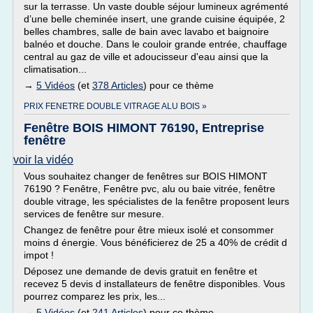
sur la terrasse. Un vaste double séjour lumineux agrémenté
d’une belle cheminée insert, une grande cuisine équipée, 2
belles chambres, salle de bain avec lavabo et baignoire
balnéo et douche. Dans le couloir grande entrée, chauffage
central au gaz de ville et adoucisseur d'eau ainsi que la
climatisation...
→
5 Vidéos
(et
378 Articles
) pour ce thème
PRIX FENETRE DOUBLE VITRAGE ALU BOIS »
Fenêtre BOIS HIMONT 76190, Entreprise
fenêtre
voir la vidéo
Vous souhaitez changer de fenêtres sur BOIS HIMONT
76190 ? Fenêtre, Fenêtre pvc, alu ou baie vitrée, fenêtre
double vitrage, les spécialistes de la fenêtre proposent leurs
services de fenêtre sur mesure.
Changez de fenêtre pour être mieux isolé et consommer
moins d énergie. Vous bénéficierez de 25 a 40% de crédit d
impot !
Déposez une demande de devis gratuit en fenêtre et
recevez 5 devis d installateurs de fenêtre disponibles. Vous
pourrez comparez les prix, les...
→
5 Vidéos
(et
241 Articles
) pour ce thème