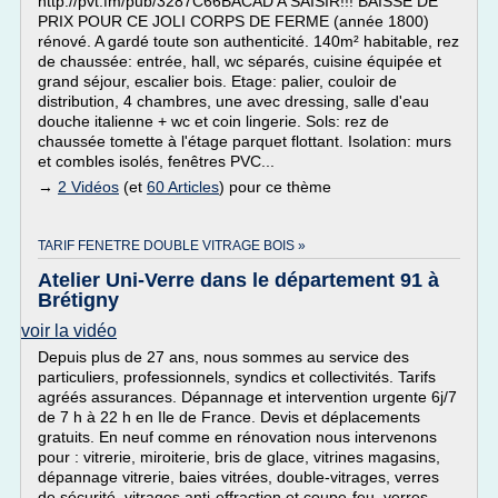
http://pvt.fm/pub/3287C66BACAD A SAISIR!!! BAISSE DE
PRIX POUR CE JOLI CORPS DE FERME (année 1800)
rénové. A gardé toute son authenticité. 140m² habitable, rez
de chaussée: entrée, hall, wc séparés, cuisine équipée et
grand séjour, escalier bois. Etage: palier, couloir de
distribution, 4 chambres, une avec dressing, salle d'eau
douche italienne + wc et coin lingerie. Sols: rez de
chaussée tomette à l'étage parquet flottant. Isolation: murs
et combles isolés, fenêtres PVC...
→
2 Vidéos
(et
60 Articles
) pour ce thème
TARIF FENETRE DOUBLE VITRAGE BOIS »
Atelier Uni-Verre dans le département 91 à
Brétigny
voir la vidéo
Depuis plus de 27 ans, nous sommes au service des
particuliers, professionnels, syndics et collectivités. Tarifs
agréés assurances. Dépannage et intervention urgente 6j/7
de 7 h à 22 h en Ile de France. Devis et déplacements
gratuits. En neuf comme en rénovation nous intervenons
pour : vitrerie, miroiterie, bris de glace, vitrines magasins,
dépannage vitrerie, baies vitrées, double-vitrages, verres
de sécurité, vitrages anti-effraction et coupe-feu, verres