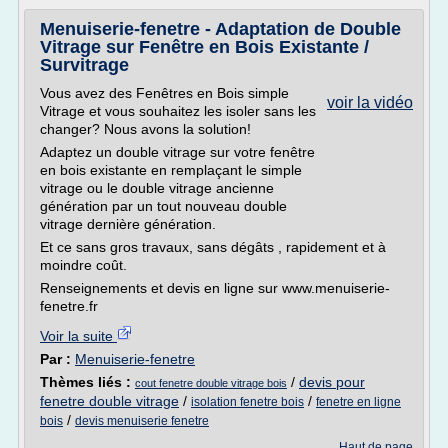
Menuiserie-fenetre - Adaptation de Double
Vitrage sur Fenêtre en Bois Existante /
Survitrage
Vous avez des Fenêtres en Bois simple
voir la vidéo
Vitrage et vous souhaitez les isoler sans les
changer? Nous avons la solution!
Adaptez un double vitrage sur votre fenêtre
en bois existante en remplaçant le simple
vitrage ou le double vitrage ancienne
génération par un tout nouveau double
vitrage dernière génération.
Et ce sans gros travaux, sans dégâts , rapidement et à
moindre coût.
Renseignements et devis en ligne sur www.menuiserie-
fenetre.fr
Voir la suite
Par :
Menuiserie-fenetre
Thèmes liés :
/
devis pour
cout fenetre double vitrage bois
fenetre double vitrage
/
/
isolation fenetre bois
fenetre en ligne
/
bois
devis menuiserie fenetre
Haut de page