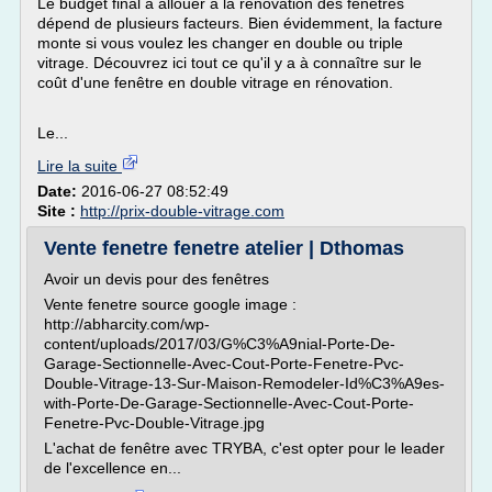
Le budget final à allouer à la rénovation des fenêtres
dépend de plusieurs facteurs. Bien évidemment, la facture
monte si vous voulez les changer en double ou triple
vitrage. Découvrez ici tout ce qu'il y a à connaître sur le
coût d'une fenêtre en double vitrage en rénovation.
Le...
Lire la suite
Date:
2016-06-27 08:52:49
Site :
http://prix-double-vitrage.com
Vente fenetre fenetre atelier | Dthomas
Avoir un devis pour des fenêtres
Vente fenetre source google image :
http://abharcity.com/wp-
content/uploads/2017/03/G%C3%A9nial-Porte-De-
Garage-Sectionnelle-Avec-Cout-Porte-Fenetre-Pvc-
Double-Vitrage-13-Sur-Maison-Remodeler-Id%C3%A9es-
with-Porte-De-Garage-Sectionnelle-Avec-Cout-Porte-
Fenetre-Pvc-Double-Vitrage.jpg
L'achat de fenêtre avec TRYBA, c'est opter pour le leader
de l'excellence en...