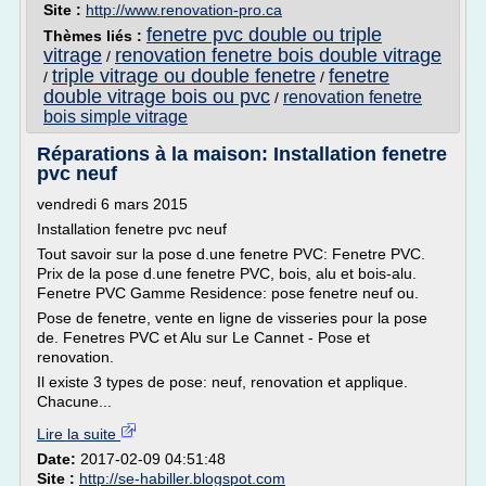
Site :
http://www.renovation-pro.ca
fenetre pvc double ou triple
Thèmes liés :
vitrage
renovation fenetre bois double vitrage
/
triple vitrage ou double fenetre
fenetre
/
/
double vitrage bois ou pvc
renovation fenetre
/
bois simple vitrage
Réparations à la maison: Installation fenetre
pvc neuf
vendredi 6 mars 2015
Installation fenetre pvc neuf
Tout savoir sur la pose d.une fenetre PVC: Fenetre PVC.
Prix de la pose d.une fenetre PVC, bois, alu et bois-alu.
Fenetre PVC Gamme Residence: pose fenetre neuf ou.
Pose de fenetre, vente en ligne de visseries pour la pose
de. Fenetres PVC et Alu sur Le Cannet - Pose et
renovation.
Il existe 3 types de pose: neuf, renovation et applique.
Chacune...
Lire la suite
Date:
2017-02-09 04:51:48
Site :
http://se-habiller.blogspot.com