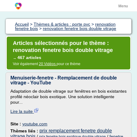
Menu
Accueil
>
Thèmes & articles : porte pvc
>
renovation
fenetre bois
>
renovation fenetre bois double vitrage
Articles sélectionnés pour le thème :
renovation fenetre bois double vitrage
467 articles
→
Voir également
20 Vidéos
pour ce thème
Menuiserie-fenetre - Remplacement de double
vitrage - YouTube
Adaptation de double vitrage sur fenêtres en bois existantes
profilé néoclair bois exotique. Une solution intelligente
pour...
Lire la suite
Site :
youtube.com
prix remplacement fenetre double
Thèmes liés :
vitrage bois
/
/
fenetre
prix fenetre bois exotique double vitrage