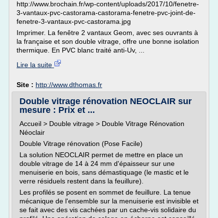
http://www.brochain.fr/wp-content/uploads/2017/10/fenetre-
3-vantaux-pvc-castorama-castorama-fenetre-pvc-joint-de-
fenetre-3-vantaux-pvc-castorama.jpg
Imprimer. La fenêtre 2 vantaux Geom, avec ses ouvrants à
la française et son double vitrage, offre une bonne isolation
thermique. En PVC blanc traité anti-Uv, ...
Lire la suite
Site :
http://www.dthomas.fr
Double vitrage rénovation NEOCLAIR sur
mesure : Prix et ...
Accueil > Double vitrage > Double Vitrage Rénovation
Néoclair
Double Vitrage rénovation (Pose Facile)
La solution NEOCLAIR permet de mettre en place un
double vitrage de 14 à 24 mm d'épaisseur sur une
menuiserie en bois, sans démastiquage (le mastic et le
verre résiduels restent dans la feuillure).
Les profilés se posent en sommet de feuillure. La tenue
mécanique de l'ensemble sur la menuiserie est invisible et
se fait avec des vis cachées par un cache-vis solidaire du