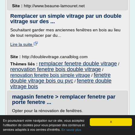
Site :
http://www.beaune-lamouret.net
Remplacer un simple vitrage par un double
vitrage sur des ...
Souhaitant garder mes anciennes fenêtres en bois au lieu
de tout remplacer par du...
Lire la suite
Site :
http://doublevitrage.canalblog.com
remplacer fenetre double vitrage
Thèmes liés :
/
renovation fenetre bois double vitrage
/
fenetre
renovation fenetre bois simple vitrage
/
double vitrage bois ou pvc
fenetre double
/
vitrage bois
magasin fenetre > remplacer fenetre par
porte fenetre ...
Opter pour la rénovation de fenêtres.
Les clefs pour faire le bon choix! Les portes intérieures en
En poursuivant votre navigation sur ce site, vous acceptez
X
achat neuf ou en rénovation. Lisolation thermique de la
l'utilisation de cookies pour vous proposer des contenus et
maison, du sol au plafond! Renforcer lisolation thermique
services adaptés à vos centres d'intérêts.
En savoir plus
de la maison avant lhiver. Lorigine de nos produits bois: la