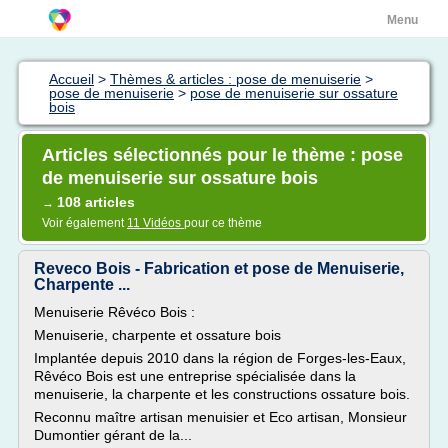
Menu
Accueil
>
Thèmes & articles : pose de menuiserie
>
pose de menuiserie
>
pose de menuiserie sur ossature
bois
Articles sélectionnés pour le thème : pose
de menuiserie sur ossature bois
108 articles
→
Voir également
11 Vidéos
pour ce thème
Reveco Bois - Fabrication et pose de Menuiserie,
Charpente ...
Menuiserie Rêvéco Bois :
Menuiserie, charpente et ossature bois
Implantée depuis 2010 dans la région de Forges-les-Eaux,
Rêvéco Bois est une entreprise spécialisée dans la
menuiserie, la charpente et les constructions ossature bois.
Reconnu maître artisan menuisier et Eco artisan, Monsieur
Dumontier gérant de la...