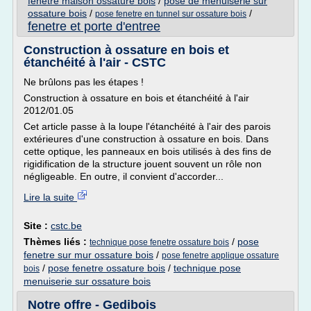
fenetre maison ossature bois
/
pose de menuiserie sur
ossature bois
/
/
pose fenetre en tunnel sur ossature bois
fenetre et porte d'entree
Construction à ossature en bois et
étanchéité à l'air - CSTC
Ne brûlons pas les étapes !
Construction à ossature en bois et étanchéité à l'air
2012/01.05
Cet article passe à la loupe l'étanchéité à l'air des parois
extérieures d'une construction à ossature en bois. Dans
cette optique, les panneaux en bois utilisés à des fins de
rigidification de la structure jouent souvent un rôle non
négligeable. En outre, il convient d'accorder...
Lire la suite
Site :
cstc.be
Thèmes liés :
/
pose
technique pose fenetre ossature bois
fenetre sur mur ossature bois
/
pose fenetre applique ossature
/
pose fenetre ossature bois
/
technique pose
bois
menuiserie sur ossature bois
Notre offre - Gedibois