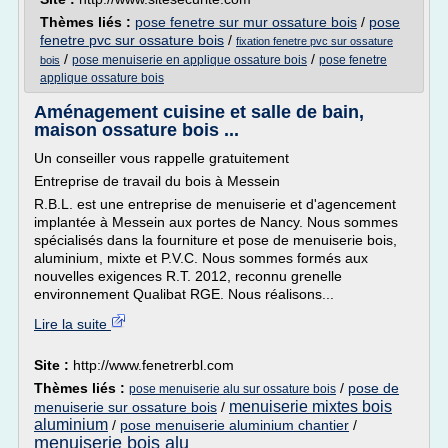
Thèmes liés :
pose fenetre sur mur ossature bois
/
pose
fenetre pvc sur ossature bois
/
fixation fenetre pvc sur ossature
/
/
pose menuiserie en applique ossature bois
pose fenetre
bois
applique ossature bois
Aménagement cuisine et salle de bain,
maison ossature bois ...
Un conseiller vous rappelle gratuitement
Entreprise de travail du bois à Messein
R.B.L. est une entreprise de menuiserie et d'agencement
implantée à Messein aux portes de Nancy. Nous sommes
spécialisés dans la fourniture et pose de menuiserie bois,
aluminium, mixte et P.V.C. Nous sommes formés aux
nouvelles exigences R.T. 2012, reconnu grenelle
environnement Qualibat RGE. Nous réalisons...
Lire la suite
Site :
http://www.fenetrerbl.com
Thèmes liés :
/
pose de
pose menuiserie alu sur ossature bois
menuiserie mixtes bois
menuiserie sur ossature bois
/
aluminium
/
pose menuiserie aluminium chantier
/
menuiserie bois alu