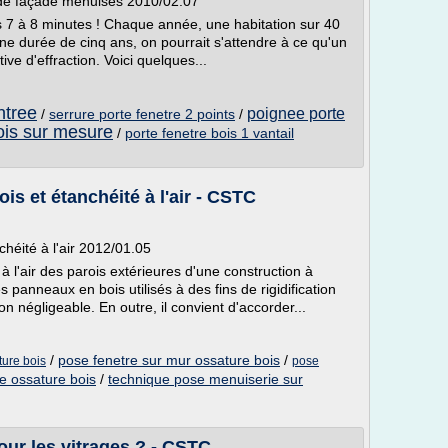
s de façade menuisés 2010/02.07
s 7 à 8 minutes ! Chaque année, une habitation sur 40
 une durée de cinq ans, on pourrait s'attendre à ce qu'un
ive d'effraction. Voici quelques...
ntree
poignee porte
/
serrure porte fenetre 2 points
/
ois sur mesure
/
porte fenetre bois 1 vantail
is et étanchéité à l'air - CSTC
chéité à l'air 2012/01.05
 à l'air des parois extérieures d'une construction à
s panneaux en bois utilisés à des fins de rigidification
on négligeable. En outre, il convient d'accorder...
/
pose fenetre sur mur ossature bois
/
ture bois
pose
e ossature bois
/
technique pose menuiserie sur
our les vitrages ? - CSTC