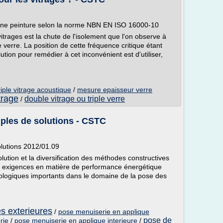
'une peinture selon la norme NBN EN ISO 16000-10
trages est la chute de l'isolement que l'on observe à
de verre. La position de cette fréquence critique étant
lution pour remédier à cet inconvénient est d'utiliser,
riple vitrage acoustique
/
mesure epaisseur verre
trage
double vitrage ou triple verre
/
ples de solutions - CSTC
lutions 2012/01.09
lution et la diversification des méthodes constructives
et exigences en matière de performance énergétique
logiques importants dans le domaine de la pose des
s exterieures
/
pose menuiserie en applique
pose de
rie
/
pose menuiserie en applique interieure
/