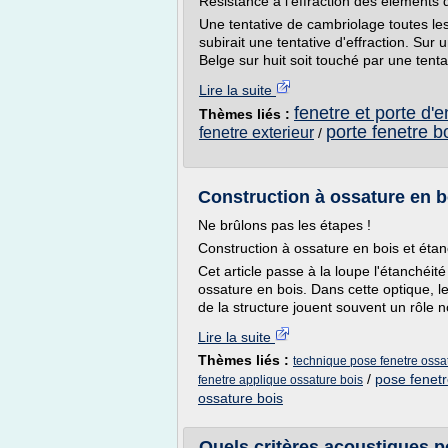
Résistance à l'effraction des élément
Une tentative de cambriolage toutes le
subirait une tentative d'effraction. Sur
Belge sur huit soit touché par une tentat
Lire la suite
fenetre et porte d'e
Thèmes liés :
porte fenetre b
fenetre exterieur
/
Construction à ossature en bo
Ne brûlons pas les étapes !
Construction à ossature en bois et étan
Cet article passe à la loupe l'étanchéité
ossature en bois. Dans cette optique, le
de la structure jouent souvent un rôle n
Lire la suite
Thèmes liés :
technique pose fenetre ossa
/
pose fenetr
fenetre applique ossature bois
ossature bois
Quels critères acoustiques p