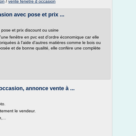
ion
/
vente fenetre d occasion
ion avec pose et prix ...
pose et prix discount ou usine
'une fenêtre en pvc est d'ordre économique car elle
briquées à l'aide d'autres matières comme le bois ou
n posée et de bonne qualité, elle confère une complète
occasion, annonce vente à ...
to.
ctement le vendeur.
,...