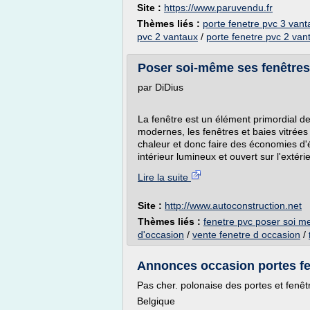
Site :
https://www.paruvendu.fr
Thèmes liés :
porte fenetre pvc 3 vant
pvc 2 vantaux
/
porte fenetre pvc 2 van
Poser soi-même ses fenêtres 
par DiDius
La fenêtre est un élément primordial d
modernes, les fenêtres et baies vitrées
chaleur et donc faire des économies d'é
intérieur lumineux et ouvert sur l'extéri
Lire la suite
Site :
http://www.autoconstruction.net
Thèmes liés :
fenetre pvc poser soi 
d'occasion
/
vente fenetre d occasion
/
Annonces occasion portes fene
Pas cher. polonaise des portes et fenêt
Belgique