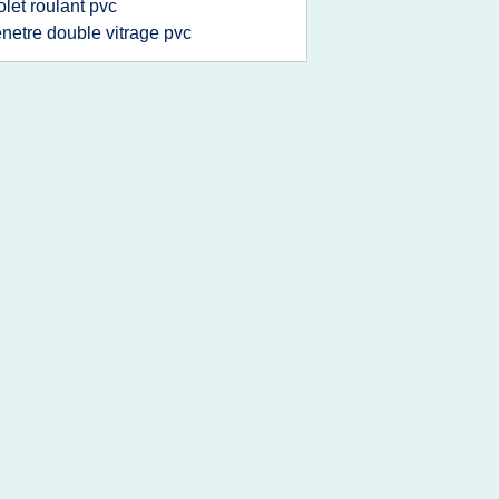
olet roulant pvc
enetre double vitrage pvc