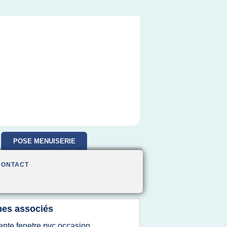
POSE MENUISERIE
CONTACT
es associés
ente fenetre pvc occasion