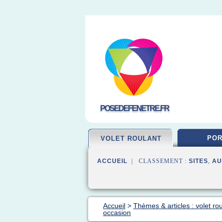
POSEDEFENETRE.FR
POR
VOLET ROULANT
ACCUEIL
| CLASSEMENT :
SITES
,
AU
Accueil
>
Thèmes & articles : volet ro
occasion