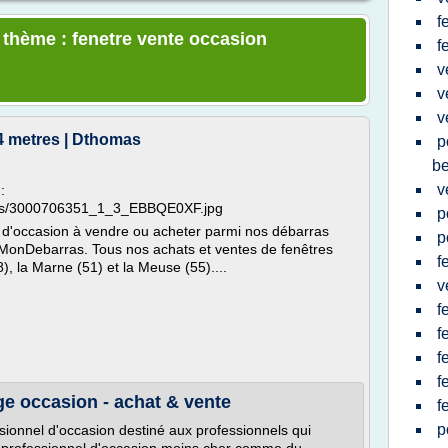
f
e thème : fenetre vente occasion
f
v
v
v
 4 metres | Dthomas
p
be
v
:
/pics/3000706351_1_3_EBBQE0XF.jpg
p
 d'occasion à vendre ou acheter parmi nos débarras
p
MonDebarras. Tous nos achats et ventes de fenêtres
f
, la Marne (51) et la Meuse (55)....
v
f
f
f
f
ge occasion - achat & vente
f
p
ssionnel d'occasion destiné aux professionnels qui