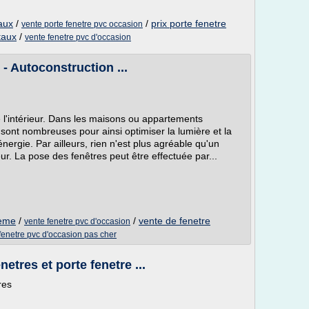
aux
/
/
prix porte fenetre
vente porte fenetre pvc occasion
taux
/
vente fenetre pvc d'occasion
- Autoconstruction ...
e l'intérieur. Dans les maisons ou appartements
 sont nombreuses pour ainsi optimiser la lumière et la
nergie. Par ailleurs, rien n'est plus agréable qu'un
eur. La pose des fenêtres peut être effectuée par...
meme
/
/
vente de fenetre
vente fenetre pvc d'occasion
fenetre pvc d'occasion pas cher
tres et porte fenetre ...
res