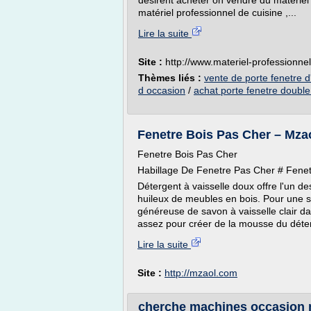
désirent acheter on vendre du matérie
matériel professionnel de cuisine ,...
Lire la suite
Site :
http://www.materiel-professionn
Thèmes liés :
vente de porte fenetre 
d occasion
/
achat porte fenetre double
Fenetre Bois Pas Cher – Mza
Fenetre Bois Pas Cher
Habillage De Fenetre Pas Cher # Fenet
Détergent à vaisselle doux offre l'un d
huileux de meubles en bois. Pour une s
généreuse de savon à vaisselle clair d
assez pour créer de la mousse du déter
Lire la suite
Site :
http://mzaol.com
cherche machines occasion m