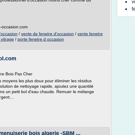
l professionnel d'occasion moins cher comme du
v
f
el-occasion.com
d'occasion
/
vente de fenetre d'occasion
/
vente fenetre
 vitrage
/
porte fenetre d occasion
ol.com
re Bois Pas Cher
es moyens les plus doux pour éliminer les résidus
olution de nettoyage rapide, ajoutez une quantité
ans un petit bol d'eau chaude. Remuer le mélange
gent;...
enuiserie bois algerie -SBM ...