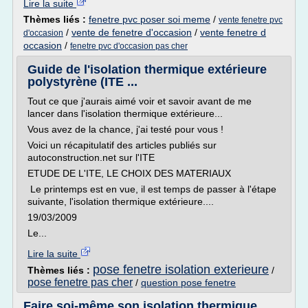
Lire la suite
Thèmes liés :
fenetre pvc poser soi meme
/
vente fenetre pvc
/
vente de fenetre d'occasion
/
vente fenetre d
d'occasion
occasion
/
fenetre pvc d'occasion pas cher
Guide de l'isolation thermique extérieure
polystyrène (ITE ...
Tout ce que j'aurais aimé voir et savoir avant de me
lancer dans l'isolation thermique extérieure...
Vous avez de la chance, j'ai testé pour vous !
Voici un récapitulatif des articles publiés sur
autoconstruction.net sur l'ITE
ETUDE DE L'ITE, LE CHOIX DES MATERIAUX
Le printemps est en vue, il est temps de passer à l'étape
suivante, l'isolation thermique extérieure....
19/03/2009
Le...
Lire la suite
pose fenetre isolation exterieure
Thèmes liés :
/
pose fenetre pas cher
/
question pose fenetre
Faire soi-même son isolation thermique