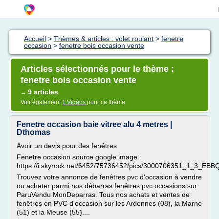
Accueil
>
Thèmes & articles : volet roulant
>
fenetre
occasion
>
fenetre bois occasion vente
Articles sélectionnés pour le thème :
fenetre bois occasion vente
9 articles
→
Voir également
1 Vidéos
pour ce thème
Fenetre occasion baie vitree alu 4 metres |
Dthomas
Avoir un devis pour des fenêtres
Fenetre occasion source google image :
https://i.skyrock.net/6452/75736452/pics/3000706351_1_3_EBB
Trouvez votre annonce de fenêtres pvc d'occasion à vendre
ou acheter parmi nos débarras fenêtres pvc occasions sur
ParuVendu MonDebarras. Tous nos achats et ventes de
fenêtres en PVC d'occasion sur les Ardennes (08), la Marne
(51) et la Meuse (55)....