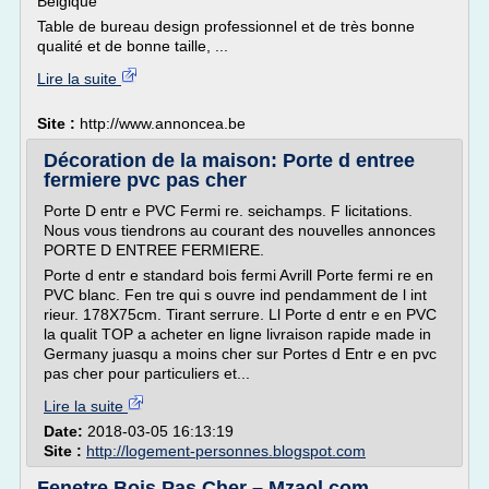
Belgique
Table de bureau design professionnel et de très bonne
qualité et de bonne taille, ...
Lire la suite
Site :
http://www.annoncea.be
Décoration de la maison: Porte d entree
fermiere pvc pas cher
Porte D entr e PVC Fermi re. seichamps. F licitations.
Nous vous tiendrons au courant des nouvelles annonces
PORTE D ENTREE FERMIERE.
Porte d entr e standard bois fermi Avrill Porte fermi re en
PVC blanc. Fen tre qui s ouvre ind pendamment de l int
rieur. 178X75cm. Tirant serrure. Ll Porte d entr e en PVC
la qualit TOP a acheter en ligne livraison rapide made in
Germany juasqu a moins cher sur Portes d Entr e en pvc
pas cher pour particuliers et...
Lire la suite
Date:
2018-03-05 16:13:19
Site :
http://logement-personnes.blogspot.com
Fenetre Bois Pas Cher – Mzaol.com