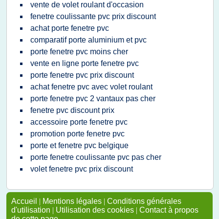
vente de volet roulant d'occasion
fenetre coulissante pvc prix discount
achat porte fenetre pvc
comparatif porte aluminium et pvc
porte fenetre pvc moins cher
vente en ligne porte fenetre pvc
porte fenetre pvc prix discount
achat fenetre pvc avec volet roulant
porte fenetre pvc 2 vantaux pas cher
fenetre pvc discount prix
accessoire porte fenetre pvc
promotion porte fenetre pvc
porte et fenetre pvc belgique
porte fenetre coulissante pvc pas cher
volet fenetre pvc prix discount
Accueil
|
Mentions légales
|
Conditions générales
d'utilisation
|
Utilisation des cookies
|
Contact à propos
de cette page