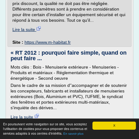
prix discount, la qualité ne doit pas être négligée.
Différents paramètres sont à prendre en considération
pour être certain d'installer un équipement sécurisé et qui
répond à tous vos besoins. Tout ce qu'il...
Lire la suite
Site :
https://www.m-habitat.fr
« RT 2012 : pourquoi faire simple, quand on
peut faire ...
Mots clés : Bois - Menuiserie extérieure - Menuiseries -
Produits et matériaux - Réglementation thermique et
énergétique - Second oeuvre
Dans le cadre de sa mission d''accompagner et de soutenir
les concepteurs, fabricants et installateurs de menuiseries
extérieures (Bois, Aluminium et PVC), l'UFME, le syndicat
des fenêtres et portes extérieures multi-matériaux,
s'inquiète des dérives...
Lire la suite
En poursuivant votre navigation sur ce site, vous acceptez
X
l'utilisation de cookies pour vous proposer des contenus et
Site :
lemoniteur.fr
services adaptés à vos centres d'intérêts.
En savoir plus