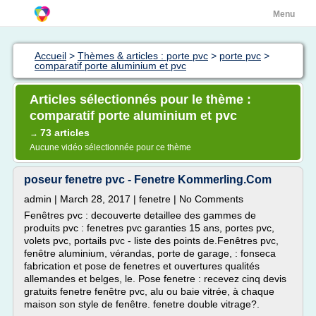
Menu
Accueil
>
Thèmes & articles : porte pvc
>
porte pvc
>
comparatif porte aluminium et pvc
Articles sélectionnés pour le thème :
comparatif porte aluminium et pvc
73 articles
→
Aucune vidéo sélectionnée pour ce thème
poseur fenetre pvc - Fenetre Kommerling.Com
admin | March 28, 2017 | fenetre | No Comments
Fenêtres pvc : decouverte detaillee des gammes de
produits pvc : fenetres pvc garanties 15 ans, portes pvc,
volets pvc, portails pvc - liste des points de.Fenêtres pvc,
fenêtre aluminium, vérandas, porte de garage, : fonseca
fabrication et pose de fenetres et ouvertures qualités
allemandes et belges, le. Pose fenetre : recevez cinq devis
gratuits fenetre fenêtre pvc, alu ou baie vitrée, à chaque
maison son style de fenêtre. fenetre double vitrage?.