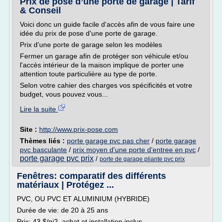
Prix de pose d’une porte de garage | Tarif
& Conseil
Voici donc un guide facile d'accès afin de vous faire une
idée du prix de pose d'une porte de garage.
Prix d'une porte de garage selon les modèles
Fermer un garage afin de protéger son véhicule et/ou
l'accès intérieur de la maison implique de porter une
attention toute particulière au type de porte.
Selon votre cahier des charges vos spécificités et votre
budget, vous pouvez vous...
Lire la suite
Site :
http://www.prix-pose.com
Thèmes liés :
porte garage pvc pas cher
/
porte garage
pvc basculante
/
prix moyen d'une porte d'entree en pvc
/
porte garage pvc prix
/
porte de garage pliante pvc prix
Fenêtres: comparatif des différents
matériaux | Protégez ...
PVC, OU PVC ET ALUMINIUM (HYBRIDE)
Durée de vie: de 20 à 25 ans
Prix: 43 $/pi2, achat et installation inclus