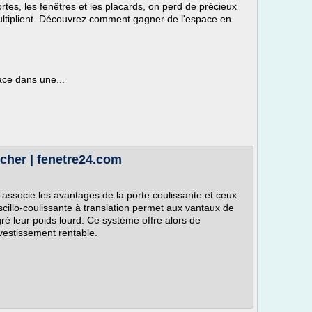
portes, les fenêtres et les placards, on perd de précieux
ultiplient. Découvrez comment gagner de l'espace en
ace dans une...
 cher | fenetre24.com
n associe les avantages de la porte coulissante et ceux
cillo-coulissante à translation permet aux vantaux de
gré leur poids lourd. Ce système offre alors de
vestissement rentable.