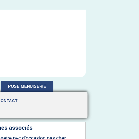
POSE MENUISERIE
CONTACT
es associés
enetre pvc d'occasion pas cher