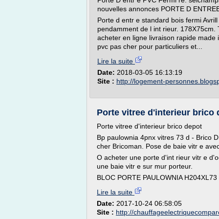
Porte D entr e PVC Fermi re. seichamps
nouvelles annonces PORTE D ENTRE
Porte d entr e standard bois fermi Avril
pendamment de l int rieur. 178X75cm. Ti
acheter en ligne livraison rapide made
pvc pas cher pour particuliers et...
Lire la suite
Date:
2018-03-05 16:13:19
Site :
http://logement-personnes.blogs
Porte vitree d'interieur brico
Porte vitree d'interieur brico depot
Bp paulownia 4pnx vitres 73 d - Brico D 
cher Bricoman. Pose de baie vitr e avec c
O acheter une porte d'int rieur vitr e 
une baie vitr e sur mur porteur.
BLOC PORTE PAULOWNIA H204XL73 DEn 
Lire la suite
Date:
2017-10-24 06:58:05
Site :
http://chauffageelectriquecompa