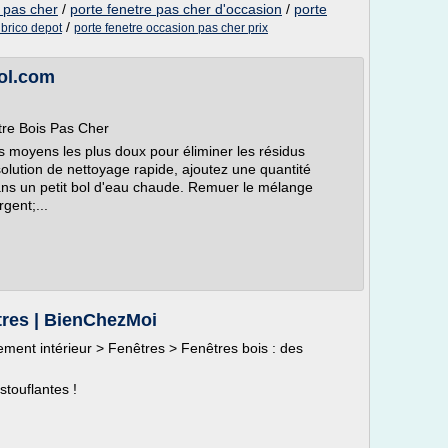
 pas cher
/
porte fenetre pas cher d'occasion
/
porte
/
 brico depot
porte fenetre occasion pas cher prix
ol.com
tre Bois Pas Cher
es moyens les plus doux pour éliminer les résidus
olution de nettoyage rapide, ajoutez une quantité
ans un petit bol d'eau chaude. Remuer le mélange
gent;...
êtres | BienChezMoi
ment intérieur > Fenêtres > Fenêtres bois : des
touflantes !