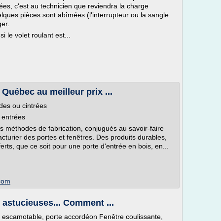
es, c'est au technicien que reviendra la charge
uelques pièces sont abîmées (l'interrupteur ou la sangle
ger.
 le volet roulant est...
Québec au meilleur prix ...
ndes ou cintrées
s entrées
 méthodes de fabrication, conjugués au savoir-faire
acturier des portes et fenêtres. Des produits durables,
fferts, que ce soit pour une porte d'entrée en bois, en...
com
 astucieuses... Comment ...
rte escamotable, porte accordéon Fenêtre coulissante,