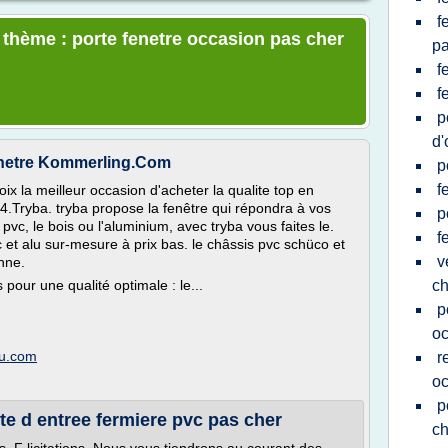
f
e thème : porte fenetre occasion pas cher
pa
f
f
p
d'
Fenetre Kommerling.Com
p
f
oix la meilleur occasion d'acheter la qualite top en
4.Tryba. tryba propose la fenêtre qui répondra à vos
p
pvc, le bois ou l'aluminium, avec tryba vous faites le.
f
c et alu sur-mesure à prix bas. le châssis pvc schüco et
v
nne.
 pour une qualité optimale : le...
ch
p
oc
zu.com
r
oc
p
te d entree fermiere pvc pas cher
ch