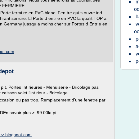
. F licitations. Nous vous tiendrons au courant des
m
E FERMIERE.
oc
l Porte fermi re en PVC blanc. Fen tre qui s ouvre ind
b
rant serrure. Ll Porte d entr e en PVC la qualit TOP a
 in Germany juasqu a moins cher sur Portes d Entr e en
v
oc
p
a
pot.com
v
p
 depot
p t. Portes Int rieures - Menuiserie - Bricolage pas
aisson volet l'int rieur - Bricolage.
d'occasion ou pas trop. Remplacement d'une fenetre par
savoir plus >. 99 00la pi...
rez.blogspot.com