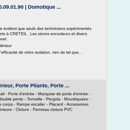
80.09.01.90 | Domotique ...
ère évident que seuls des techniciens expérimentés
ants à CRETEIL . Les stores enrouleurs et divers
nnel.
térieur
fficacité de votre isolation, rien de tel que...
ieur, Porte Pliante, Porte ...
ail - Porte d'entrée - Marquise de porte d'entrée -
ouble pente - Tonnelle - Pergola - Moustiquaire -
e corps - Rampe escalier - Placard - Accessoires
térieure - Cloture - Panneau cloture PVC