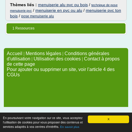
Thèmes liés :
menuiserie alu pvc ou bois
/
technique de pose
/
menuiserie en pvc ou alu
/
menuiserie pvc ton
menuiserie pvc
bois
/
pose menuiserie alu
1 Ressources
Accueil
|
Mentions légales
|
Conditions générales
d'utilisation
|
Utilisation des cookies
|
Contact à propos
de cette page
Pour ajouter ou supprimer un site, voir l'article 4 des
CGUs
En poursuivant votre navigation sur ce site, vous acceptez
X
l'utilisation de cookies pour vous proposer des contenus et
services adaptés à vos centres d'intérêts.
En savoir plus