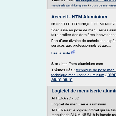
Thèmes liés :
technique menuiserie a
/
cours de menuise
menuiserie aluminium gratuit
Accueil - NTM Aluminium
NOUVELLE TECHNIQUE DE MENUISE
Spécialisé en pose de menuiseries alu
faire profiter des dernières innovations
Fort d'une dizaine de techniciens exp
services aux professionnels et aux...
Lire la suite
Site :
http://ntm-aluminium.com
Thèmes liés :
technique de pose menu
men
technique menuiserie aluminium
/
aluminium
Logiciel de menuiserie alumi
ATHENA 2D - 3D
Logiciel de menuiserie aluminium
ATHENA est le logiciel officiel qui se 
menuiserie ALUMINIUM, à la façade tec