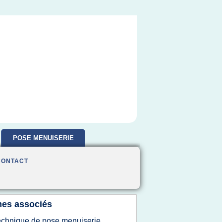
POSE MENUISERIE
CONTACT
es associés
echnique de pose menuiserie