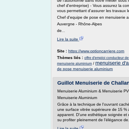
de l'autonomie dans votre métier sous l
chef d'entreprise) - Vous assurez la co
vous permettant d'assurer les travaux l
Chef d'equipe de pose en menuiserie a
Auvergne - Rhône-Alpes
de...
Lire la suite
Site :
https://www.optioncarriere.com
Thèmes liés :
offre d'emploi conducteur d
menuiserie d'
/
menuiserie aluminium
de pose menuiserie aluminium
Guillot Menuiserie de Chall
Menuiserie Aluminium & Menuiserie P
Menuiserie Aluminium
Grâce à la technique de l'ouvrant caché 
une surface vitrée supérieure de 15 % à
apparent. D'une esthétique soignée et d
su profiter pleinement de l'élégance de.
Lire la suite