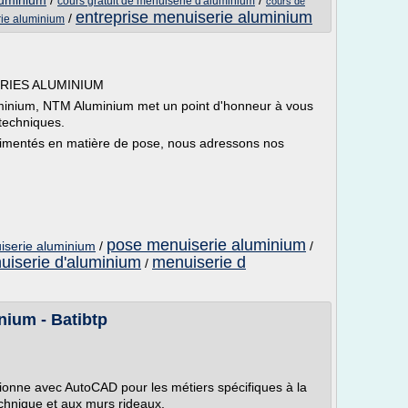
luminium
/
/
cours gratuit de menuiserie d'aluminium
cours de
entreprise menuiserie aluminium
/
rie aluminium
RIES ALUMINIUM
minium, NTM Aluminium met un point d'honneur à vous
 techniques.
érimentés en matière de pose, nous adressons nos
pose menuiserie aluminium
iserie aluminium
/
/
uiserie d'aluminium
menuiserie d
/
nium - Batibtp
fusionne avec AutoCAD pour les métiers spécifiques à la
hnique et aux murs rideaux.