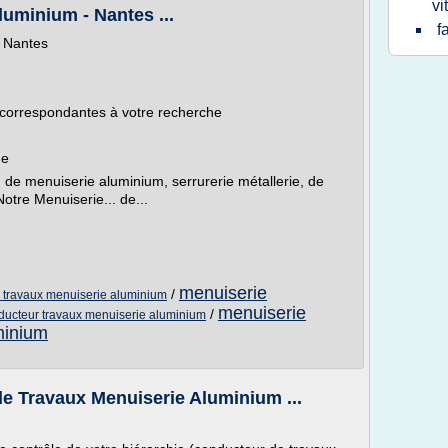
vi
luminium - Nantes ...
f
- Nantes
 correspondantes à votre recherche
ue
 de menuiserie aluminium, serrurerie métallerie, de
otre Menuiserie... de...
menuiserie
/
e travaux menuiserie aluminium
menuiserie
/
ducteur travaux menuiserie aluminium
minium
e Travaux Menuiserie Aluminium ...