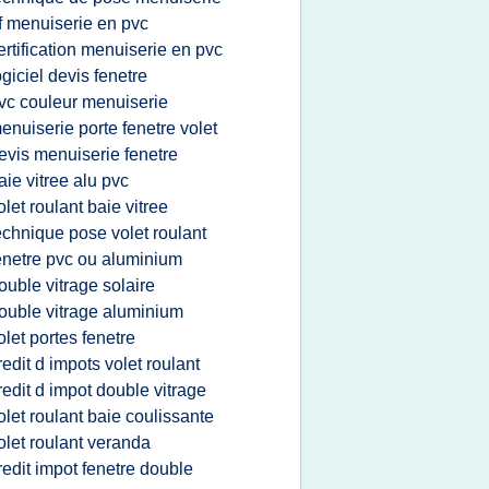
f menuiserie en pvc
ertification menuiserie en pvc
ogiciel devis fenetre
vc couleur menuiserie
enuiserie porte fenetre volet
evis menuiserie fenetre
aie vitree alu pvc
olet roulant baie vitree
echnique pose volet roulant
enetre pvc ou aluminium
ouble vitrage solaire
ouble vitrage aluminium
olet portes fenetre
redit d impots volet roulant
redit d impot double vitrage
olet roulant baie coulissante
olet roulant veranda
redit impot fenetre double