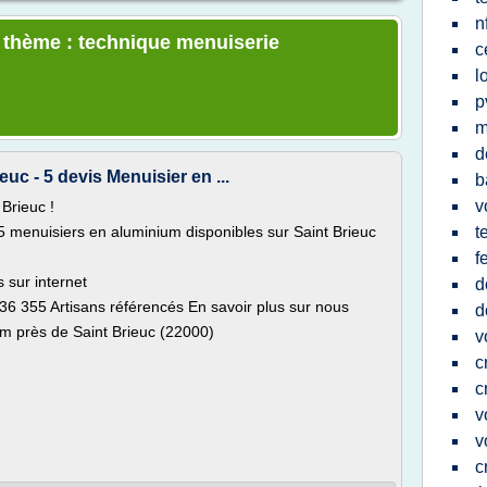
n
e thème : technique menuiserie
c
l
p
m
d
uc - 5 devis Menuisier en ...
b
v
Brieuc !
 menuisiers en aluminium disponibles sur Saint Brieuc
t
f
 sur internet
d
6 355 Artisans référencés En savoir plus sur nous
d
m près de Saint Brieuc (22000)
v
c
c
v
v
c