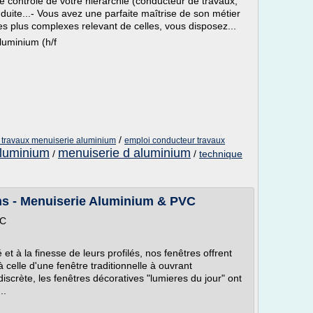
e contrôle de votre hiérarchie (conducteur de travaux,
nduite...- Vous avez une parfaite maîtrise de son métier
es plus complexes relevant de celles, vous disposez...
luminium (h/f
/
e travaux menuiserie aluminium
emploi conducteur travaux
aluminium
menuiserie d aluminium
/
/
technique
ans - Menuiserie Aluminium & PVC
VC
et à la finesse de leurs profilés, nos fenêtres offrent
 celle d'une fenêtre traditionnelle à ouvrant
iscrète, les fenêtres décoratives "lumieres du jour" ont
..