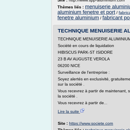
Site :
http://www.spp-aluminium.com
menuiserie alumini
Thèmes liés :
aluminium fenetre et port
/
fabri
fenetre aluminium
fabricant p
/
TECHNIQUE MENUISERIE AL
TECHNIQUE MENUISERIE ALUMINIU
Société en cours de liquidation
HIBISCUS PARK-ST ISIDORE
23 B AV AUGUSTE VEROLA
06200 NICE
Surveillance de l'entreprise :
Soyez alertés en exclusivité, gratuiteme
sur la société .
Vous recevrez à partir de maintenant, su
la société .
Vous recevrez à partir de...
Lire la suite
Site :
https://www.societe.com