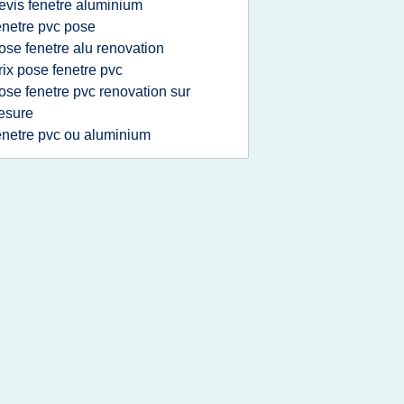
evis fenetre aluminium
enetre pvc pose
ose fenetre alu renovation
rix pose fenetre pvc
ose fenetre pvc renovation sur
esure
enetre pvc ou aluminium