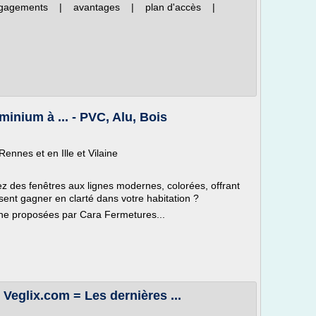
engagements | avantages | plan d'accès |
minium à ... - PVC, Alu, Bois
ennes et en Ille et Vilaine
z des fenêtres aux lignes modernes, colorées, offrant
ssent gagner en clarté dans votre habitation ?
ine proposées par Cara Fermetures...
Veglix.com = Les dernières ...