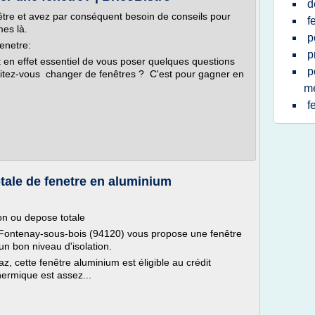
d
être et avez par conséquent besoin de conseils pour
f
es là.
p
enetre:
p
 en effet essentiel de vous poser quelques questions
p
aitez-vous changer de fenêtres ? C'est pour gagner en
m
f
tale de fenetre en aluminium
on ou depose totale
 Fontenay-sous-bois (94120) vous propose une fenêtre
un bon niveau d'isolation.
, cette fenêtre aluminium est éligible au crédit
thermique est assez...