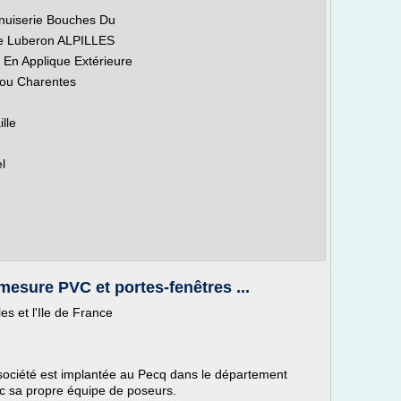
nuiserie Bouches Du
e Luberon ALPILLES
En Applique Extérieure
tou Charentes
lle
l
esure PVC et portes-fenêtres ...
es et l'Ile de France
société est implantée au Pecq dans le département
c sa propre équipe de poseurs.