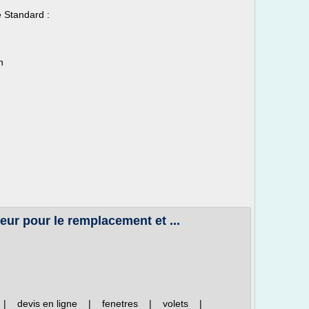
e Standard :
n
eur pour le remplacement et ...
s | devis en ligne | fenetres | volets |