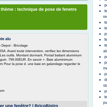
p
e thème : technique de pose de fenetre
t
re
t
t
p
te alu
f
t
o Depot - Bricolage
Avant toute intervention, verifiez les dimensions
a
 Les outils. Montant dormant. Portail battant aluminium
p
uguin. 799.00EUR. En savoir +. Baie aluminimum
p
m Pour la pose d. une baie en galandage regarder le
m
p
d
st
com
p
t
p
r une fenêtre? | BricoBistro