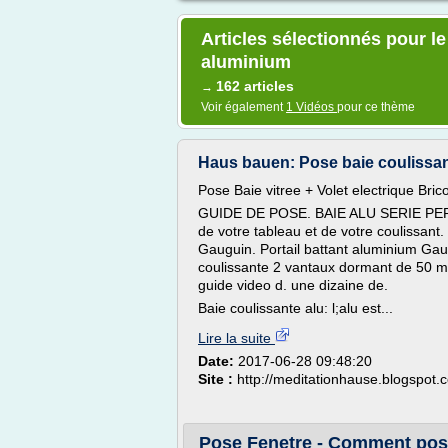
Articles sélectionnés pour l
aluminium
162 articles
→
Voir également
1 Vidéos
pour ce thème
Haus bauen: Pose baie coulissan
Pose Baie vitree + Volet electrique Bric
GUIDE DE POSE. BAIE ALU SERIE PERSA. 
de votre tableau et de votre coulissant.
Gauguin. Portail battant aluminium Ga
coulissante 2 vantaux dormant de 50 m
guide video d. une dizaine de.
Baie coulissante alu: l;alu est...
Lire la suite
Date:
2017-06-28 09:48:20
Site :
http://meditationhause.blogspot.
Pose Fenetre - Comment pose