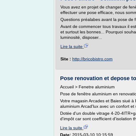
Vous avez en projet de changer de fen
effectuer une pose efficace, nous somm
Questions préalabes avant la pose de f
Avant de commencer tous travaux il est
et surtout les bonnes... Pourquoi souh
luminosité, disposer...
Lire la suite
Site :
http://bricobistro.com
Pose renovation et depose to
Accueil > Fenetre aluminium
Pose de fenêtre aluminium en renovati
Votre magasin Arcades et Baies siué à
aluminium Arcad'lux avec un confort et 
Dotée d'un double vitrage 4-20-4ITR+gaz
d'impôt car sont coefficient d'isolation 
Lire la suite
Date:
2015-03-10 10:15:59