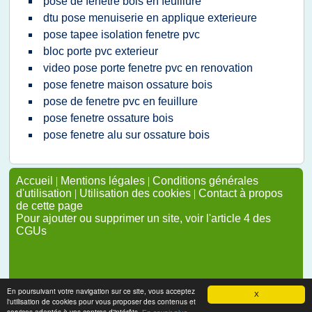
pose de fenetre bois en feuillure
dtu pose menuiserie en applique exterieure
pose tapee isolation fenetre pvc
bloc porte pvc exterieur
video pose porte fenetre pvc en renovation
pose fenetre maison ossature bois
pose de fenetre pvc en feuillure
pose fenetre ossature bois
pose fenetre alu sur ossature bois
Accueil
|
Mentions légales
|
Conditions générales
d'utilisation
|
Utilisation des cookies
|
Contact à propos
de cette page
Pour ajouter ou supprimer un site, voir l'article 4 des
CGUs
En poursuivant votre navigation sur ce site, vous acceptez
X
l'utilisation de cookies pour vous proposer des contenus et
services adaptés à vos centres d'intérêts.