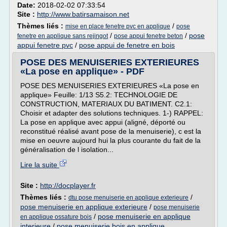
Date:
2018-02-02 07:33:54
Site :
http://www.batirsamaison.net
Thèmes liés :
/
mise en place fenetre pvc en applique
pose
/
/
pose
fenetre en applique sans rejingot
pose appui fenetre beton
appui fenetre pvc
/
pose appui de fenetre en bois
POSE DES MENUISERIES EXTERIEURES
«La pose en applique» - PDF
POSE DES MENUISERIES EXTERIEURES «La pose en
applique» Feuille: 1/13 S5.2: TECHNOLOGIE DE
CONSTRUCTION, MATERIAUX DU BATIMENT. C2.1:
Choisir et adapter des solutions techniques. 1-) RAPPEL:
La pose en applique avec appui (aligné, déporté ou
reconstitué réalisé avant pose de la menuiserie), c est la
mise en oeuvre aujourd hui la plus courante du fait de la
généralisation de l isolation...
Lire la suite
Site :
http://docplayer.fr
Thèmes liés :
/
dtu pose menuiserie en applique exterieure
pose menuiserie en applique exterieure
/
pose menuiserie
/
pose menuiserie en applique
en applique ossature bois
interieure
/
pose menuiserie bois en applique