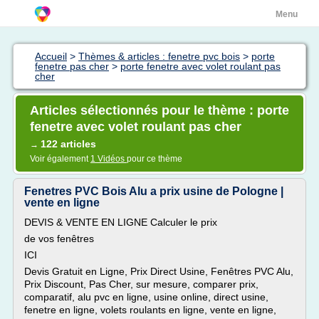
Menu
Accueil
>
Thèmes & articles : fenetre pvc bois
>
porte
fenetre pas cher
>
porte fenetre avec volet roulant pas
cher
Articles sélectionnés pour le thème : porte
fenetre avec volet roulant pas cher
122 articles
→
Voir également
1 Vidéos
pour ce thème
Fenetres PVC Bois Alu a prix usine de Pologne |
vente en ligne
DEVIS & VENTE EN LIGNE Calculer le prix
de vos fenêtres
ICI
Devis Gratuit en Ligne, Prix Direct Usine, Fenêtres PVC Alu,
Prix Discount, Pas Cher, sur mesure, comparer prix,
comparatif, alu pvc en ligne, usine online, direct usine,
fenetre en ligne, volets roulants en ligne, vente en ligne,