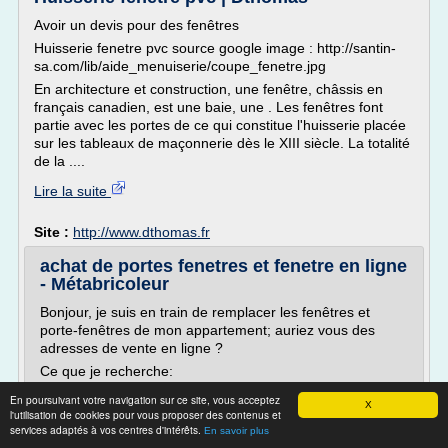
Avoir un devis pour des fenêtres
Huisserie fenetre pvc source google image : http://santin-
sa.com/lib/aide_menuiserie/coupe_fenetre.jpg
En architecture et construction, une fenêtre, châssis en
français canadien, est une baie, une . Les fenêtres font
partie avec les portes de ce qui constitue l'huisserie placée
sur les tableaux de maçonnerie dès le XIII siècle. La totalité
de la ....
Lire la suite
Site :
http://www.dthomas.fr
achat de portes fenetres et fenetre en ligne
- Métabricoleur
Bonjour, je suis en train de remplacer les fenêtres et
porte-fenêtres de mon appartement; auriez vous des
adresses de vente en ligne ?
Ce que je recherche:
-portes fenêtres a 2-3 et 4 vantaux (2 ouvrants sur
En poursuivant votre navigation sur ce site, vous acceptez
X
chacune) et soubassement
l'utilisation de cookies pour vous proposer des contenus et
services adaptés à vos centres d'intérêts.
En savoir plus
-fenêtre a 3 vantaux ouvrants