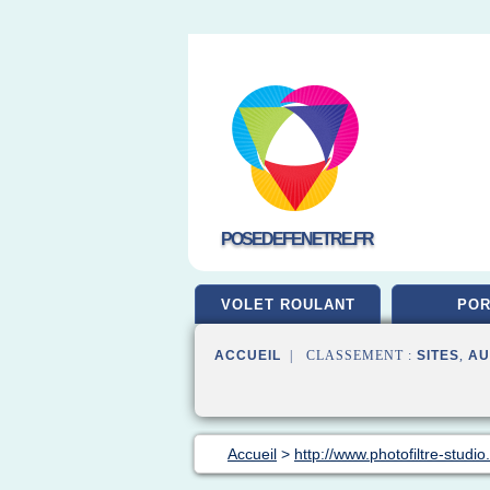
POSEDEFENETRE.FR
VOLET ROULANT
POR
ACCUEIL
| CLASSEMENT :
SITES
,
AU
Accueil
>
http://www.photofiltre-studi