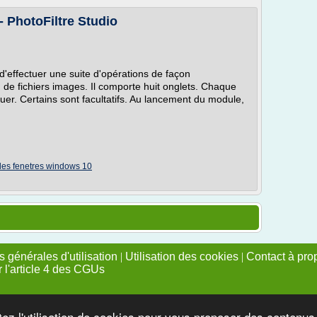
- PhotoFiltre Studio
d'effectuer une suite d'opérations de façon
 de fichiers images. Il comporte huit onglets. Chaque
tuer. Certains sont facultatifs. Au lancement du module,
des fenetres windows 10
 générales d'utilisation
|
Utilisation des cookies
|
Contact à pro
r l'article 4 des CGUs
tez l'utilisation de cookies pour vous proposer des contenu