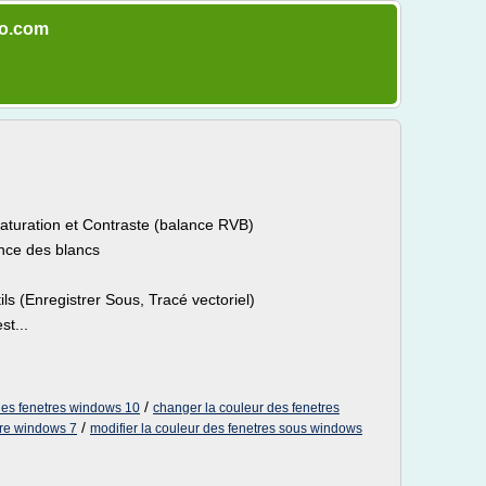
dio.com
 Saturation et Contraste (balance RVB)
ance des blancs
ls (Enregistrer Sous, Tracé vectoriel)
st...
/
des fenetres windows 10
changer la couleur des fenetres
/
tre windows 7
modifier la couleur des fenetres sous windows