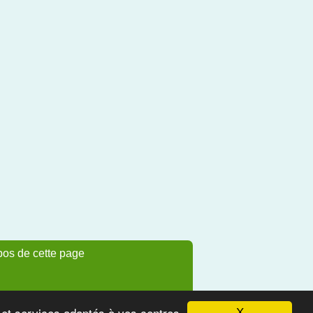
pos de cette page
s et services adaptés à vos centres
X